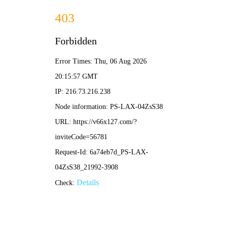
2025新老澳门原料网站-全年资料免费大全
所在位置：
首页
>
企业党建
>
党员风采
【煤海先锋颂】让党旗在井下飘扬—
来源：黑龙江龙煤矿业控股集团
作