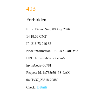
2025新老澳门原料网站-全年资料免费大全
所在位置：
首页
>
新闻资讯
>
基层动态
【国企网】温情筑巢引青衿 逐
来源：国企网
发布
入职大半年，青年大学生李长付经常会被亲朋好友问及同
心、用心、贴心，我感受到了温暖和真诚，很开心也很庆幸。