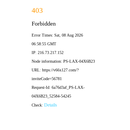
2025新老澳门原料网站-全年资料免费大全
所在位置：
首页
>
企业党建
>
党员风采
【战“疫”前
来源：黑龙江龙煤矿业控股集团
作者