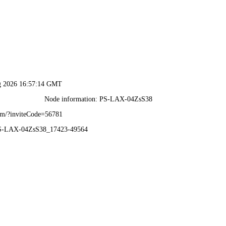
2025新老澳门原料网站-全年资料免费大全
首页
集团概况
新闻资讯
企业党
模范：梁志慧——“要想工人服气，干
时间：2024-10-28