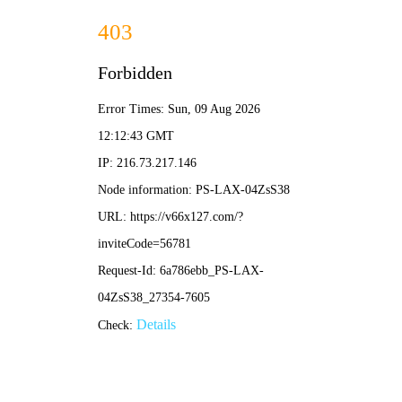
2025新老澳门原料网站-全年资料免费大全
所在位置：
首页
>
新闻资讯
>
廉政建设
来源：黑龙江龙煤矿业控股集团
作