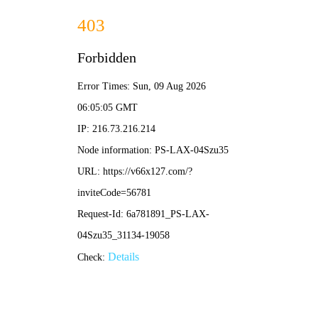
2025新老澳门原料网站-全年资料免费大全
所在位置：
首页
>
新闻资讯
>
基层动态
双鸭山矿业
来源：黑龙江龙煤矿业控股集团
作
双鸭山矿业公司物资供应部党委将深入学习贯彻党的二十
学习、落实全覆盖宣讲，通过一系列扎实有效的学习宣传举措