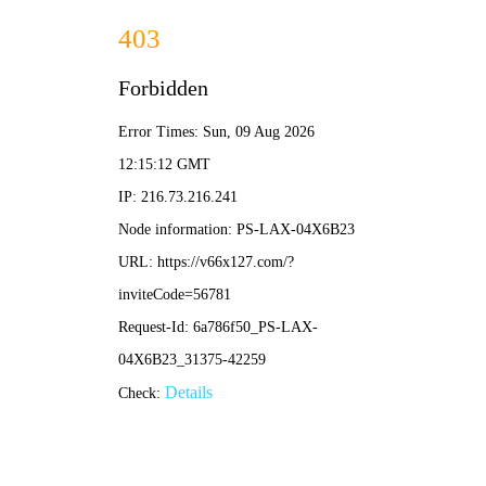
2025新老澳门原料网站-全年资料免费大全
所在位置：
首页
>
经营管理
集团公
来源：黑龙江龙煤矿业控股集团
作
2月5日下午，集团公司召开全面预算管理信息化建设启
为推动企业改革脱困发展提供强有力支撑。