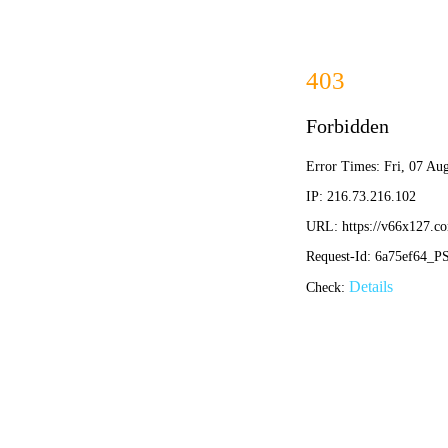
所在位置：
首页
>
新闻资讯
>
媒体视角
锚定目标强举措 精准
来源：国企网
发布
为扎实推进生产经营各项工作有序开展，龙煤集团双鸭
治理等方面持续发力，以实打实的举措为企业高质量发展筑牢