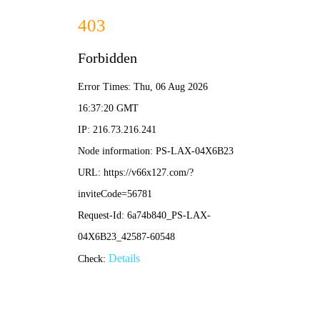
2025新老澳门原料网站-全年资料免费大全
所在位置：
首页
>
新闻资讯
>
媒体视角
“最后一公里
来源：中国煤炭报
发布
作为黑龙江龙煤集团鸡西矿业公司生产经营的物资守护者
货物资验收，到货验收率100%，58批次关键物资取样送检全