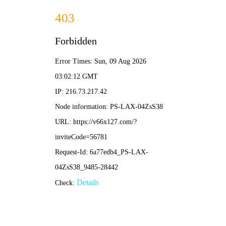
2025新老澳门原料网站-全年资料免费大全
所在位置：
首页
>
新闻资讯
>
基层动态
鸡西矿
来源：黑龙江龙煤矿业控股集团
作
今年以来，鸡西矿业公司党委以党建“三个六”创新载体为
作机制，推动基层党建从“常规落实”向“创新赋能”跨越，把