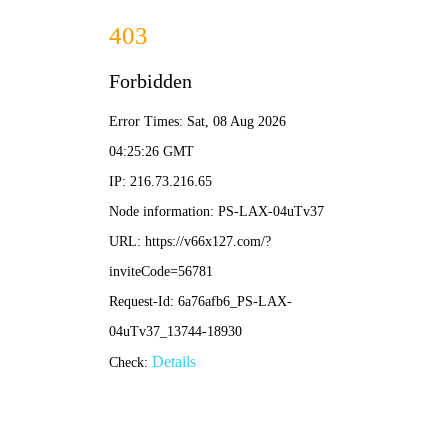
2025新老澳门原料网站-全年资料免费大全
所在位置：
首页
>
新闻资讯
>
新闻发布
张忠波在七台河矿业公司新建
来源：黑龙江龙煤矿业控股集团
作
6月2日，集团公司党委副书记、副董事长、总经理张忠
上级安全生产工作部署要求，深刻吸取近期煤矿事故教训，扎