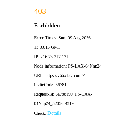
2025新老澳门原料网站-全年资料免费大全
所在位置：
首页
>
新闻资讯
>
新闻发布
王戈在七台河矿业公司龙湖矿调研检
来源：黑龙江龙煤矿业控股集团
作