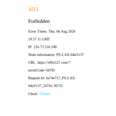
2025新老澳门原料网站-全年资料免费大全
所在位置：
首页
>
新闻资讯
>
基层动态
【煤海先锋颂】深耕党务守初心 
来源：黑龙江龙煤矿业控股集团
作