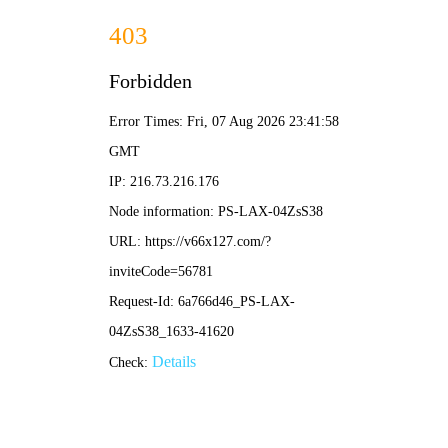
2025新老澳门原料网站-全年资料免费大全
所在位置：
首页
>
企业党建
>
党员风采
【煤海先锋颂】深耕党务守初心 
来源：黑龙江龙煤矿业控股集团
作