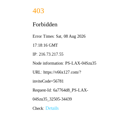
2025新老澳门原料网站-全年资料免费大全
所在位置：
首页
>
经营管理
能
来源：黑龙江龙煤矿业控股集团
作
能投公司始终牢牢锚定高质量发展核心航向，严格落实集
坚持实干破局、笃行致远，统筹推进项目建设、经营管理、党