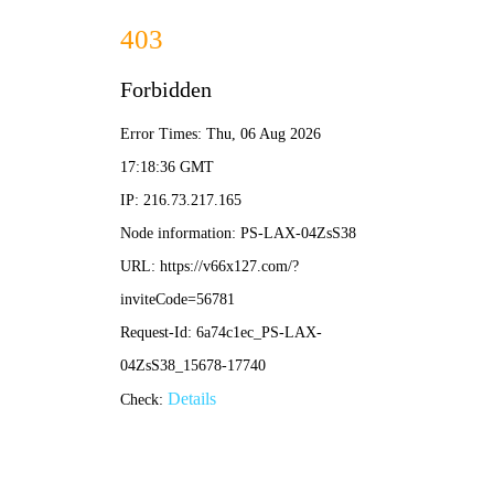
2025新老澳门原料网站-全年资料免费大全
所在位置：
首页
>
新闻资讯
>
媒体视角
【国企网】龙
来源：国企网
发布
当前汛期已至，极端降雨、雷电大风等恶劣天气频发，
季防洪、防排水、防雷电“三防”各项工作，全方位筑牢矿区