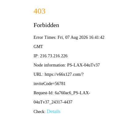
2025新老澳门原料网站-全年资料免费大全
所在位置：
首页
>
企业党建
>
党员风采
七台河矿业公司建设矿一
来源：黑龙江龙煤矿业控股集团
作者
千尺井下，综掘机的轰鸣声穿透岩层。七台河矿业公司建