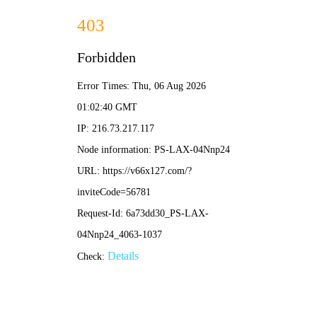
2025新老澳门原料网站-全年资料免费大全
所在位置：
首页
>
新闻资讯
>
基层动态
龙煤双鸭山
来源：国企网
发布
在煤炭行业深度调整、安全与效益双重承压的关键时期
系列务实举措全面提升经营管理质效，为矿井奋力实现首季“