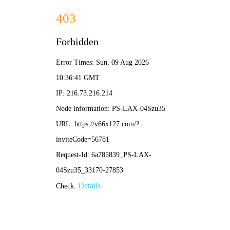
2025新老澳门原料网站-全年资料免费大全
所在位置：
首页
>
专题专栏
>
深入学习贯彻党的二十届四中全会精神
于会军在鸡西矿业公司荣华一
来源：黑龙江龙煤矿业控股集团
作